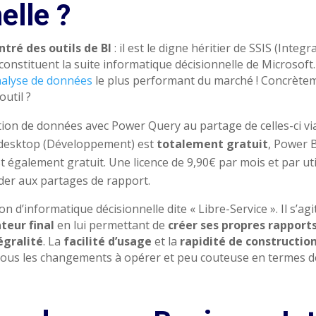
elle ?
tré des outils de BI
: il est le digne héritier de SSIS (Integr
constituent la suite informatique décisionnelle de Microsoft.
analyse de données
le plus performant du marché !
Concrèteme
outil ?
ction de données avec Power Query au partage de celles-ci vi
 desktop (Développement) est
totalement gratuit
, Power 
est également gratuit. Une licence de 9,90€ par mois et par ut
der aux partages de rapport.
n d’informatique décisionnelle dite « Libre-Service ». Il s’agi
teur final
en lui permettant de
créer ses propres rapport
égralité
.
La
facilité d’usage
et la
rapidité de construction
 tous les changements à opérer et peu couteuse en termes 