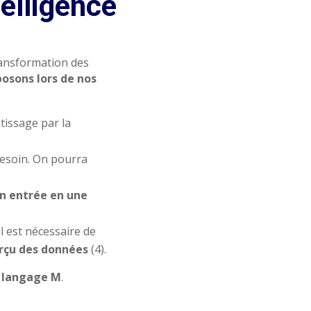
elligence
ransformation des
posons lors de nos
tissage par la
esoin. On pourra
n entrée en une
 est nécessaire de
erçu des données
(4).
u
langage M
.