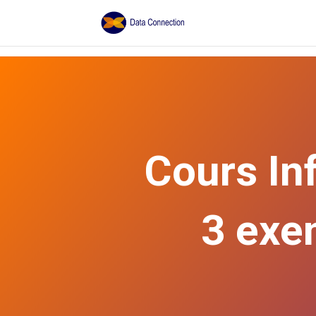
Cours In
3 exe