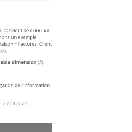
il convient de
créer un
nons un exemple
liaison « Factures Client
tes.
table dimension
(2).
gation de l’information
2 et 3 jours.